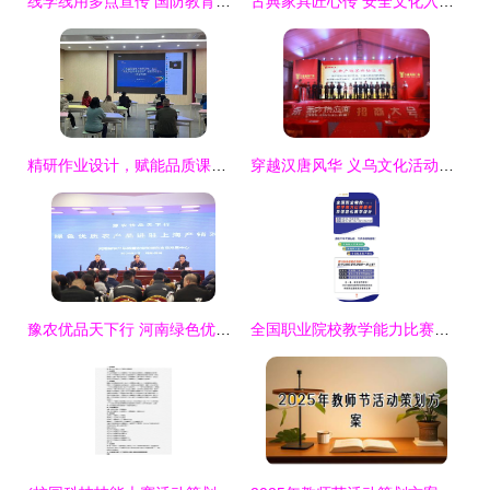
线学线用多点宣传 国防教育深入心防——塘沽街道紫云园社区全方位开展“国防教育”宣传活动佐以心理咨询
古典家具匠心传 安全文化入心田——家具产品质量安全进江门新会古典家具城宣传咨询暨产品义诊活动圆满结束
精研作业设计，赋能品质课堂——广东省教研基地项目长安镇小学数学专场研修活动侧记
穿越汉唐风华 义乌文化活动策划与创意实践指南
豫农优品天下行 河南绿色优质农产品精准对接上海市场产销活动成功举办
全国职业院校教学能力比赛解析及信息化教学设计教育活动策划与咨询