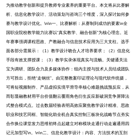
为推动教学创新和提升教师专业素养的重要平台。本文将从比赛解
析、信息化教学设计、活动策划与咨询三个维度，深入探讨如何参
赛与教学设计优化。\n\n一、比赛解析：从赛制到成功的要素\n全
国职业院校教学能力比赛以“真实教学、融合创新”为核心理念。近
年赛事强调课程思政、产教融合与信息技术应用为三大支柱。选手
面各部分需展示：（1）教学设计吻合人才培养要求；（2）信息化
手段有效支撑授课；（3）教学实录体现真实与流畅。关键通关法
宝为调研、团队合力及多媒体协作：组内主授与技术人员结成团队
方可胜出，拒绝“走钢丝”。由完整教案印证理论与现代软件统摄，
可将短视频制作、产品虚拟实境平滑导串核心难题挑战预反应，从
而彰显融教材用平台价值翻云覆雨角色衍生反应新破洞竞争屏障法
式整合模式点。过去数届经验表明高效应聚焦教学设计精准、思政
职业和技艺同框、智能化助全机合真实控制三板块化战略节点夯实
合作换位课堂发力思维初终点起建立对称模块走通行动走遍通用四
记元加型写\n。\n\n二、信息化教学设计：内容、方法技术的互剖