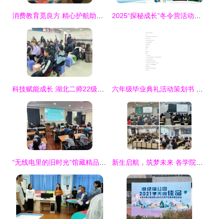
消费教育觅良方 精心护航助成长——鹤壁市市场监督管理局 鹤壁市消费者协会开展暑期青少年消费教育活动策划与咨询
2025“探秘成长”冬令营活动策划\n主标题字号要大，副标题用话术“激发潜能，探索未知”\n配上温暖、积极正面的冬季营地图片。\n公司/教育机构Logo、主讲人、联系方式。指导老师（可选姓名、英文称谓）限一人。\n\n**第2页 目录（将分配示例）“定位—目标—资源—执行—沟通—完结制作”（注按10分钟内分配的时间段设置，以下详细介绍不再列出所有页，但前几个核心）。备注强调色彩统一（冬季梦幻松林梅红色做主基调底色辅深茄及深灰色组合很有）方展示展示推荐:大块形状设计清爽精致美观衔接** \n\n### 【正
科技赋能成长 湖北二师22级实习生在光谷未来学校开展AI+电子乐器实践营教育活动策划与咨询
六年级毕业典礼活动策划书 五篇教育活动策划与咨询方案
“无线电里的旧时光”馆藏精品展亮相 教育活动策划与咨询创新实践
新生启航，筑梦未来 各学院精心开展2025级本科新生入学教育