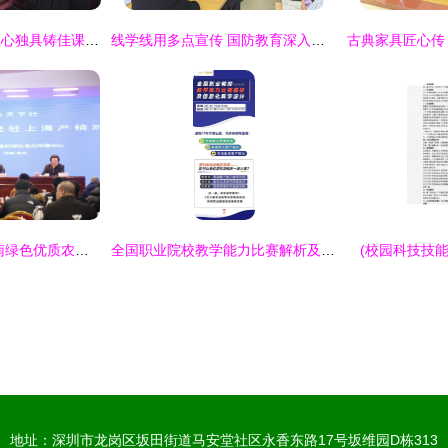
精雕细琢出精品，匠心独具铸佳课——记陇南育才学校2019年秋季新教师赛课活动
线学线用多点宣传 国防教育深入心防——塘沽街道紫云园社区全方位开展“国防教育”宣传活动佐以心理咨询
豫农优品天下行 河南绿色优质农产品精准对接上海市场产销活动成功举办
全国职业院校教学能力比赛解析及信息化教学设计教育活动策划与咨询
(校园科技技
地址：深圳市龙岗区坂田街道马安堂社区永香东路17号坂维园D栋313