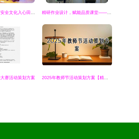
古典家具匠心传 安全文化入心田——家具产品质量安全进江门新会古典家具城宣传咨询暨产品义诊活动圆满结束
精研作业设计，赋能品质课堂——广东省教研基地项目长安镇小学数学专场研修活动侧记
能大赛活动策划方案
2025年教师节活动策划方案【精选30篇】——教育活动策划与咨询全指南