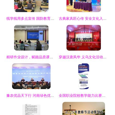
线学线用多点宣传 国防教育深入心防——塘沽街道紫云园社区全方位开展“国防教育”宣传活动佐以心理咨询
古典家具匠心传 安全文化入心田——家具产品质量安全进江门新会古典家具城宣传咨询暨产品义诊活动圆满结束
精研作业设计，赋能品质课堂——广东省教研基地项目长安镇小学数学专场研修活动侧记
穿越汉唐风华 义乌文化活动策划与创意实践指南
豫农优品天下行 河南绿色优质农产品精准对接上海市场产销活动成功举办
全国职业院校教学能力比赛解析及信息化教学设计教育活动策划与咨询