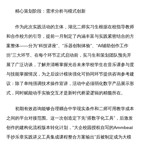
精心策划阶段：需求分析与模式创新
作为此次实践活动的主体，湖北二师实习生根据在校指导教师
和合作校方的引导，提前一月制定了内涵丰富与实践紧密结合的方
案整体——分为“科技讲座”、“乐器创制体验”、“AI辅助创作工作
坊”三大环节。在每个环节正式启动前，实习生和策划团队预先开
展了广泛访谈，了解并清晰掌握光谷未来学校学生在音乐课参与度
与技能掌握情况，为之后设计模块强化可协同环节提供咨询参考建
议：除了单纯强调技术操作宣讲，活动中必须弱化数字产品展示形
式，同时赋能动手实验交互才是新时代桥梁逻辑的精髓所在。
初期有效咨询能够合理耦合中学现实条件和二师可用教学成本
之间的平台对接范围。这一次创造定下先“搭数字化工具”，后激发
创作的建构化流程版本转化计划，“大企校园授权自写的Ammbeat
手抄乐章实践讲义工具集成课程整合方案输出”后被制定成为大模